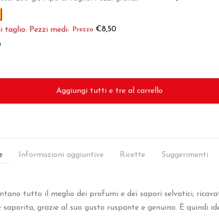
o originale era: €165,00.
Il prezzo attuale è: €162,90.
€
8,50
i taglio: Pezzi medi
-
0
e
Informazioni aggiuntive
Ricette
Suggerimenti
ntano tutto il meglio dei profumi e dei sapori selvatici, ricava
aporita, grazie al suo gusto ruspante e genuino. È quindi idea