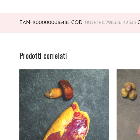
EAN:
2000000018485
COD:
00794915798356-42533
C
Prodotti correlati