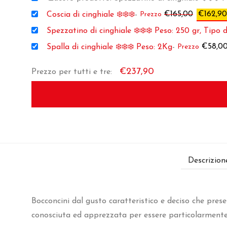
Il prezz
€
165,00
€
162,90
Coscia di cinghiale ❄️❄️❄️
-
Spezzatino di cinghiale ❄️❄️❄️ Peso: 250 gr, Tipo d
€
58,0
Spalla di cinghiale ❄️❄️❄️ Peso: 2Kg
-
€
237,90
Prezzo per tutti e tre:
Descrizion
Bocconcini dal gusto caratteristico e deciso che prese
conosciuta ed apprezzata per essere particolarmente s