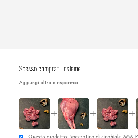
Spesso comprati insieme
Aggiungi altro e risparmia
+
+
+
Questo prodotto: Spezzatino di cinghiale ❄️❄️❄️ Pe