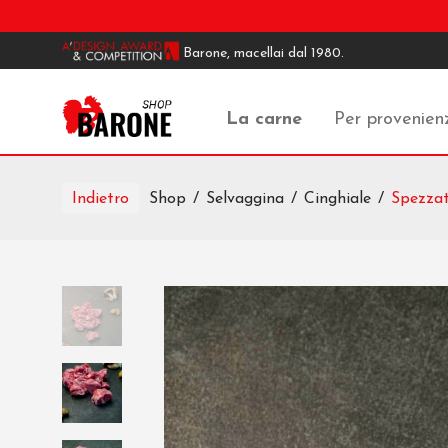
Barone, macellai dal 1980.
La carne
Per provenien
Indietro
Shop
/
Selvaggina
/
Cinghiale
/
Spezzati