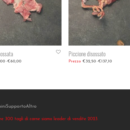
sossata
Piccione disossato
rezzo: da €12,00 a €60,00
Fascia di prezzo: da €32,50 a €1
,00
-
€
60,00
€
32,50
-
€
137,10
ini
Supporto
Altro