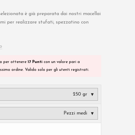
selezionata è già preparata dai nostri macellai
imi per realizzare stufati, spezzatino con
o
o per ottenere
17
Punti
con un valore pari a
simo ordine. Valido solo per gli utenti registrati.
250 gr
Pezzi medi