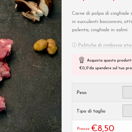
Fascia
di
su
1
prezzo:
Carne di polpa di cinghiale 
base
da
€8,50
di
in succulenti bocconcini, ott
a
€28,90
polenta, cinghiale in salmí.
ⓘ
Politiche di rimborso etic
Acquista questo prodott
€
0,17
da spendere sul tuo pros
Peso
Tipo di taglio
€
8,50