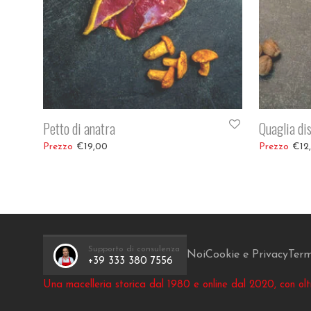
Petto di anatra
Quaglia di
Fascia di p
€
19,00
€
12
Supporto di consulenza
Noi
Cookie e Privacy
Term
+39 333 380 7556