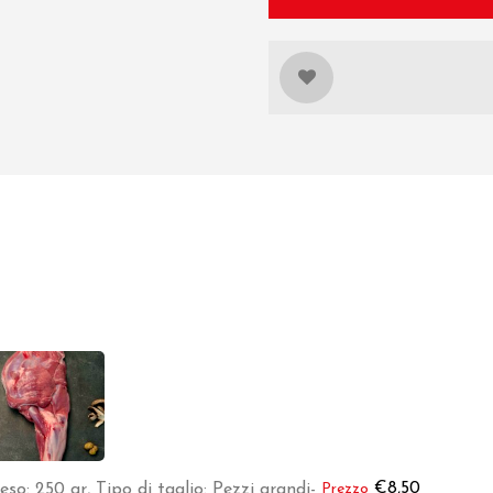
€
8,50
so: 250 gr, Tipo di taglio: Pezzi grandi
-