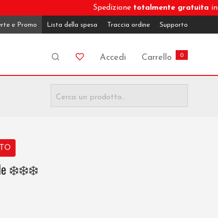
Spedizione
totalmente gratuita
in molt
erte e Promo
Lista della spesa
Traccia ordine
Supporto
0
Accedi
Carrello
ATO
le ❄️❄️❄️