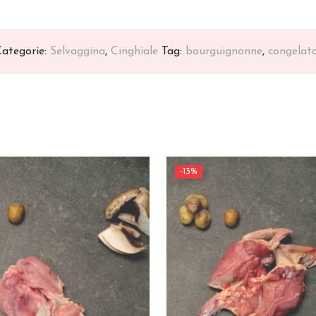
ategorie:
Selvaggina
,
Cinghiale
Tag:
bourguignonne
,
congelat
-
13
%